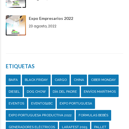
Expo Empresarios 2022
23 agosto, 2022
ETIQUETAS
BAIFA
BLACK FRIDAY
CARGO
CHINA
CIBER MONDAY
DIESEL
DOG CHOW
DÍA DEL PADRE
ENVÍOS MARÍTIMOS
EVENTOS
EVENTOS2BC
EXPO PORTUGUESA
EXPO PORTUGUESA PRODUCTIVA 2022
FORMULAS BEBÉS
GENERADORES ELÉCTRICOS
LARAFEST 2025
PALLET