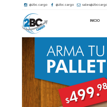
@2bc.cargo
@2bc.cargo
sales@2bccarg
INICIO