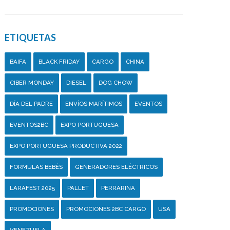
ETIQUETAS
BAIFA
BLACK FRIDAY
CARGO
CHINA
CIBER MONDAY
DIESEL
DOG CHOW
DÍA DEL PADRE
ENVÍOS MARÍTIMOS
EVENTOS
EVENTOS2BC
EXPO PORTUGUESA
EXPO PORTUGUESA PRODUCTIVA 2022
FORMULAS BEBÉS
GENERADORES ELÉCTRICOS
LARAFEST 2025
PALLET
PERRARINA
PROMOCIONES
PROMOCIONES 2BC CARGO
USA