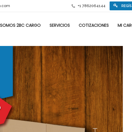
o.com
+1 7862064144
REGÍ
SOMOS 2BC CARGO
SERVICIOS
COTIZACIONES
MI CA