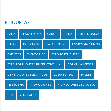
ETIQUETAS
BAIFA
BLACK FRIDAY
CARGO
CHINA
CIBER MONDAY
DIESEL
DOG CHOW
DÍA DEL PADRE
ENVÍOS MARÍTIMOS
EVENTOS
EVENTOS2BC
EXPO PORTUGUESA
EXPO PORTUGUESA PRODUCTIVA 2022
FORMULAS BEBÉS
GENERADORES ELÉCTRICOS
LARAFEST 2025
PALLET
PERRARINA
PROMOCIONES
PROMOCIONES 2BC CARGO
USA
VENEZUELA