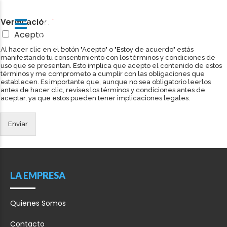
V
Verificación
*
e
Acepto
r
i
Al hacer clic en el botón "Acepto" o "Estoy de acuerdo" estás
f
manifestando tu consentimiento con los términos y condiciones de
uso que se presentan. Esto implica que acepto el contenido de estos
i
términos y me comprometo a cumplir con las obligaciones que
c
establecen. Es importante que, aunque no sea obligatorio leerlos
a
antes de hacer clic, revises los términos y condiciones antes de
c
aceptar, ya que estos pueden tener implicaciones legales.
i
ó
Enviar
n
V
e
r
i
LA EMPRESA
f
i
c
Quienes Somos
a
c
Contacto