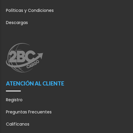
i
ó
Políticas y Condiciones
n
V
Descargas
e
r
i
f
i
c
a
c
i
ó
ATENCIÓN AL CLIENTE
n
Registro
Preguntas Frecuentes
Califícanos