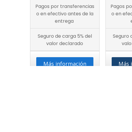
Pagos por transferencias
Pagos po
o en efectivo antes de la
o en efe
entrega
Seguro de carga 5% del
Seguro 
valor declarado
valo
Más información
Más 
¿Aún tienes dudas con los costos de envío?
ATENCIÓN AL CLIENTE