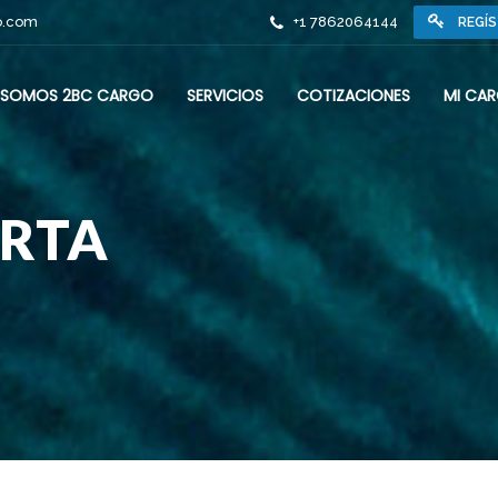
o.com
+1 7862064144
REGÍ
SOMOS 2BC CARGO
SERVICIOS
COTIZACIONES
MI CA
ERTA