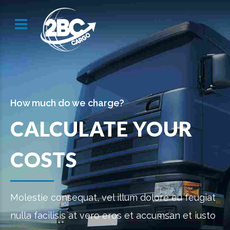
How much do we charge?
CALCULATE YOUR
COSTS
Molestie consequat, vel illum dolore eu feugiat
nulla facilisis at vero eros et accumsan et iusto